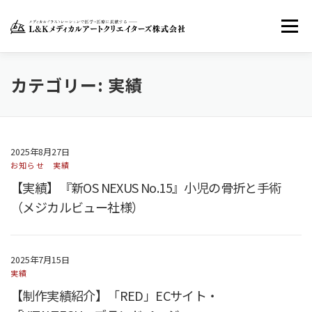
コ
ン
メニュー
テ
ン
ツ
へ
ホーム
LKMACについて
お知らせ
カテゴリー:
実績
ス
キ
ッ
お問い合わせ
FACEBOOK
TWITTER
プ
2025年8月27日
お知らせ
実績
INSTAGRAM
【実績】『新OS NEXUS No.15』小児の骨折と手術
（メジカルビュー社様）
2025年7月15日
実績
【制作実績紹介】「RED」ECサイト・