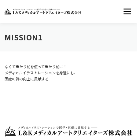
コ
ン
メニュー
テ
ン
ツ
へ
ホーム
LKMACについて
お知らせ
MISSION1
ス
キ
ッ
お問い合わせ
FACEBOOK
TWITTER
プ
なくて当たり前を使って当たり前に！
メディカルイラストレーションを身近にし、
医療の質の向上に貢献する
INSTAGRAM