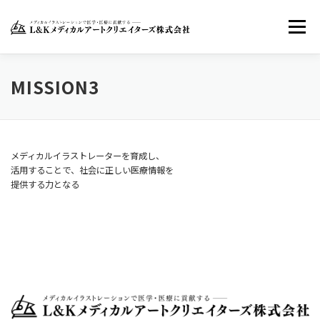
コ
ン
メニュー
テ
ン
ツ
へ
ホーム
LKMACについて
お知らせ
MISSION3
ス
キ
ッ
お問い合わせ
FACEBOOK
TWITTER
プ
メディカルイラストレーターを育成し、
活用することで、社会に正しい医療情報を
提供する力となる
INSTAGRAM