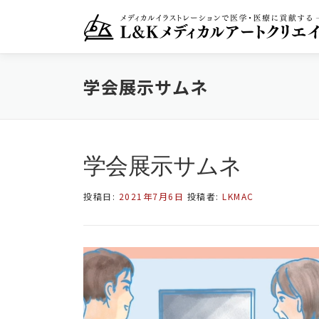
コ
ン
テ
ン
ツ
学会展示サムネ
へ
ス
キ
ッ
プ
学会展示サムネ
投稿日:
2021年7月6日
投稿者:
LKMAC