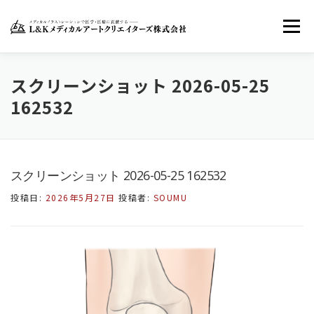
コ
ン
メニュー
テ
ン
ツ
へ
ホーム
LKMACについて
お知らせ
スクリーンショット 2026-05-25
ス
162532
キ
ッ
お問い合わせ
FACEBOOK
TWITTER
プ
スクリーンショット 2026-05-25 162532
INSTAGRAM
投稿日:
2026年5月27日
投稿者:
SOUMU