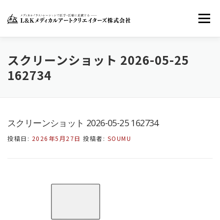
コ
ン
メニュー
テ
ン
ツ
へ
ホーム
LKMACについて
お知らせ
スクリーンショット 2026-05-25
ス
162734
キ
ッ
お問い合わせ
FACEBOOK
TWITTER
プ
スクリーンショット 2026-05-25 162734
INSTAGRAM
投稿日:
2026年5月27日
投稿者:
SOUMU