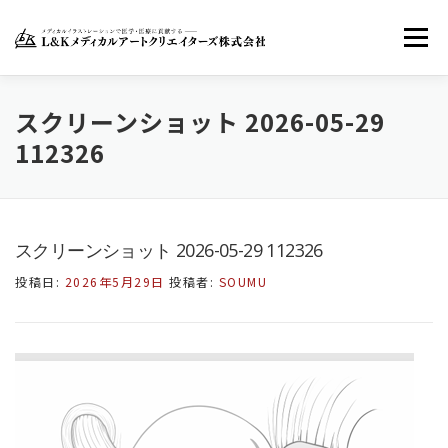
コ
ン
メニュー
テ
ン
ツ
へ
ホーム
LKMACについて
お知らせ
スクリーンショット 2026-05-29
ス
112326
キ
ッ
お問い合わせ
FACEBOOK
TWITTER
プ
スクリーンショット 2026-05-29 112326
INSTAGRAM
投稿日:
2026年5月29日
投稿者:
SOUMU