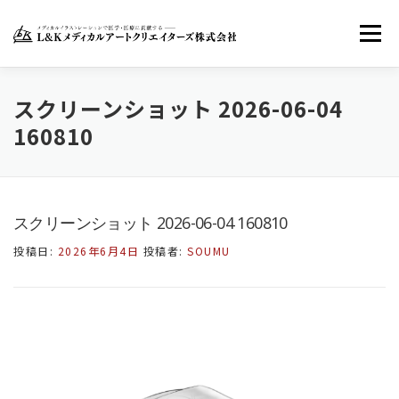
コ
ン
メニュー
テ
ン
ツ
へ
ホーム
LKMACについて
お知らせ
スクリーンショット 2026-06-04
ス
160810
キ
ッ
お問い合わせ
FACEBOOK
TWITTER
プ
スクリーンショット 2026-06-04 160810
INSTAGRAM
投稿日:
2026年6月4日
投稿者:
SOUMU