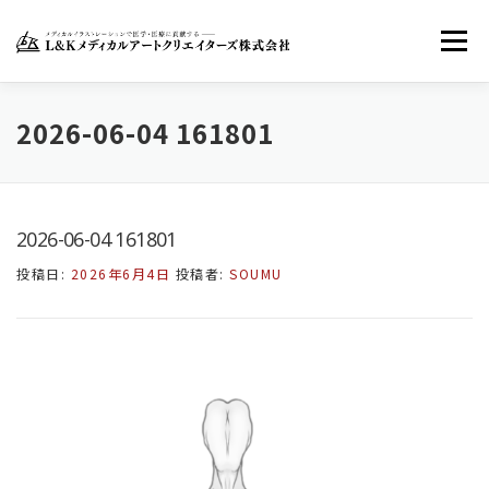
コ
ン
メニュー
テ
ン
ツ
へ
ホーム
LKMACについて
お知らせ
2026-06-04 161801
ス
キ
ッ
お問い合わせ
FACEBOOK
TWITTER
プ
2026-06-04 161801
投稿日:
2026年6月4日
投稿者:
SOUMU
INSTAGRAM