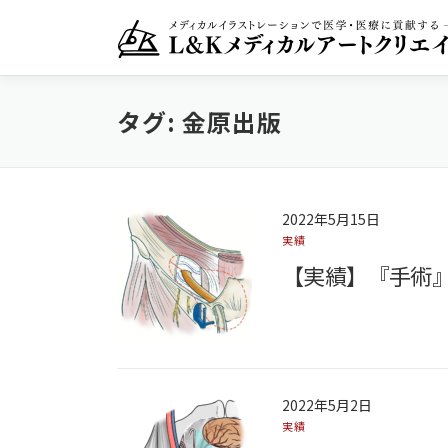
コ
ン
テ
ン
ツ
タグ:
金原出版
へ
ス
キ
ッ
プ
2022年5月15日
実績
【実績】『手術
2022年5月2日
実績