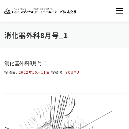
コ
ン
メニュー
テ
ン
ツ
へ
ホーム
LKMACについて
お知らせ
消化器外科8月号_1
ス
キ
ッ
お問い合わせ
FACEBOOK
TWITTER
プ
消化器外科8月号_1
投稿日:
2022年10月11日
投稿者:
SOUMU
INSTAGRAM