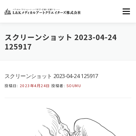
コ
ン
メニュー
テ
ン
ツ
へ
ホーム
LKMACについて
お知らせ
スクリーンショット 2023-04-24
ス
125917
キ
ッ
お問い合わせ
FACEBOOK
TWITTER
プ
スクリーンショット 2023-04-24 125917
INSTAGRAM
投稿日:
2023年4月24日
投稿者:
SOUMU