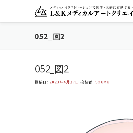
コ
ン
テ
ン
ツ
052_図2
へ
ス
キ
ッ
プ
052_図2
投稿日:
2023年4月27日
投稿者:
SOUMU