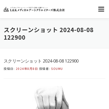
コ
ン
メニュー
テ
ン
ツ
へ
ホーム
LKMACについて
お知らせ
スクリーンショット 2024-08-08
ス
122900
キ
ッ
お問い合わせ
FACEBOOK
TWITTER
プ
スクリーンショット 2024-08-08 122900
INSTAGRAM
投稿日:
2024年8月8日
投稿者:
SOUMU