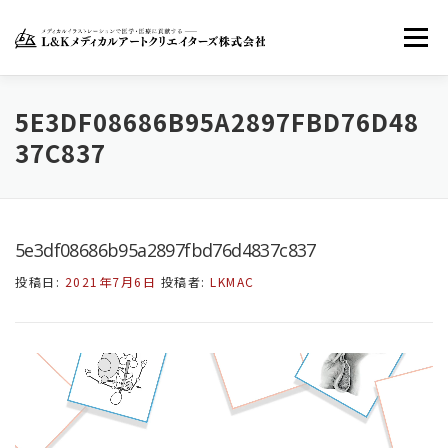
コ
ン
メニュー
テ
ン
ツ
へ
ホーム
LKMACについて
お知らせ
5E3DF08686B95A2897FBD76D48
ス
37C837
キ
ッ
お問い合わせ
FACEBOOK
TWITTER
プ
5e3df08686b95a2897fbd76d4837c837
INSTAGRAM
投稿日:
2021年7月6日
投稿者:
LKMAC
動
画
プ
レ
ー