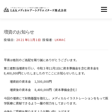
コ
ン
メニュー
テ
ン
ツ
へ
ホーム
LKMACについて
お知らせ
増資のお知らせ
ス
キ
投稿日:
2021年11月1日
投稿者:
LKMAC
ッ
お問い合わせ
FACEBOOK
TWITTER
プ
平素は格別のご高配を賜り誠にありがとうございます。
INSTAGRAM
第三者割当増資を行い、令和３年11月1日に資本準備金を含む資本金を
8,400,000円といたしましたのでここにお知らせいたします。
増資前の資本金 1,500,000円
増資後の資本金 8,400,000円（資本準備金含む）
今回の増資にて財務基盤を強化し、メディカルイラストレーションをもって医
学医療に貢献できるよう一層の努力をしてまいります。
今後もご愛顧を賜りますようお願い申し上げます。