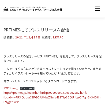
コ
ン
メニュー
テ
ン
ツ
へ
ホーム
LKMACについて
お知らせ
PRTIMESにてプレスリリースを配信
ス
キ
投稿日:
2021年12月24日
投稿者:
LKMAC
ッ
お問い合わせ
FACEBOOK
TWITTER
プ
プレスリリースの配信サービス「PRTIMES」を利用して、プレスリリースを配
信いたしました。
INSTAGRAM
一人でも多くの方にメディカルイラストレーションを知っていただき、またメ
ディカルイラストレーターを知っていただければと存じます。
同プレスリリースのPDFは以下からダウンロードできます。
202112press_1
ダウンロード
https://prtimes.jp/main/html/rd/p/000000002.000092082.html?
fbclid=IwAR3iQuoiaC7PGOIU8HwZGmV4E3YJp6GQUhUjsOI7qnGNX400hh
E9ygCbw9o