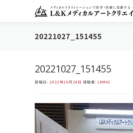
コ
ン
テ
ン
ツ
20221027_151455
へ
ス
キ
ッ
プ
20221027_151455
投稿日:
2022年10月28日
投稿者:
LKMAC