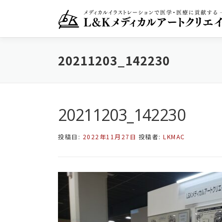
コ
ン
テ
ン
ツ
20211203_142230
へ
ス
キ
ッ
プ
20211203_142230
投稿日:
2022年11月27日
投稿者:
LKMAC