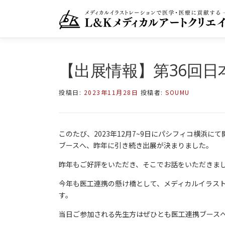
コ
ン
テ
ン
ツ
へ
【出展情報】第36回日
ス
キ
投稿日:
2023年11月28日
投稿者:
SOUMU
ッ
プ
このたび、2023年12月7~9日にパシフィコ横浜にて
ブースへ、昨年に引き続き出展が決まりました。
昨年もご好評をいただき、そこでお話をいただきま
今年も医工連携の懸け橋として、メディカルイラス
す。
当日ご参加される先生方はぜひとも医工連携ブース