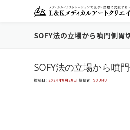
コ
ン
テ
ン
ツ
SOFY法の立場から噴門側胃切除
へ
ス
キ
ッ
プ
SOFY法の立場から噴門側
投稿日:
2024年8月28日
投稿者:
SOUMU