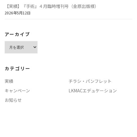
【実績】『手術』４月臨時増刊号（金原出版様）
2026年5月12日
アーカイブ
ア
ー
カ
イ
カテゴリー
ブ
実績
チラシ・パンフレット
キャンペーン
LKMACエデュケーション
お知らせ