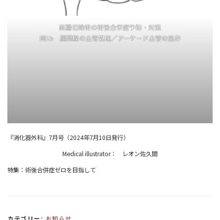
直腸切除術の術後合併症予防・対策
図1b 腸間膜の血管処理／アーケード血管の温存
『消化器外科』7月号（2024年7月10日発行）
Medical illustrator： レオン佐久間
特集：術後合併症ゼロを目指して
カテゴリー:
お知らせ