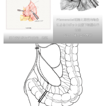
Pfannenstiel切開と滞空内吻合
によるロボット支援下結腸右半
切除
図15 挿入口の閉鎖
消化器外科24年7月号 表紙