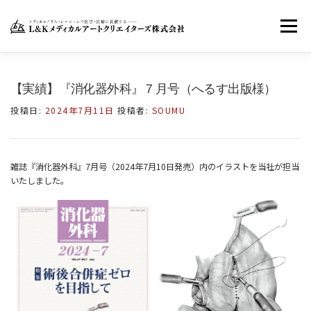
コ
ン
メニュー
テ
ン
ツ
へ
ホーム
LKMACについて
お知らせ
【実績】『消化器外科』７月号（へるす出版様）
ス
キ
投稿日:
2024年7月11日
投稿者:
SOUMU
ッ
お問い合わせ
FACEBOOK
TWITTER
プ
雑誌『消化器外科』7月号（2024年7月10日発売）内のイラストを当社が担当
いたしました。
INSTAGRAM