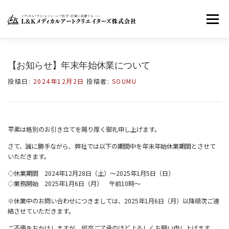
コ
ン
メニュー
テ
ン
ツ
へ
ホーム
LKMACについて
お知らせ
【お知らせ】年末年始休業について
ス
キ
投稿日:
2024年12月2日
投稿者:
SOUMU
ッ
お問い合わせ
FACEBOOK
TWITTER
プ
平素は格別のお引き立てを賜り厚く御礼申し上げます。
INSTAGRAM
さて、誠に勝手ながら、弊社では以下の期間中を年末年始休業期間とさせて
いただきます。
◇休業期間 2024年12月28日（土）～2025年1月5日（日）
◇業務開始 2025年1月6日（月） 午前10時～
※休業中のお問い合わせにつきましては、2025年1月6日（月）以降順次ご連
絡させていただきます。
ご不便をおかけしますが、何卒ご了承のほどよろしくお願い申し上げます。