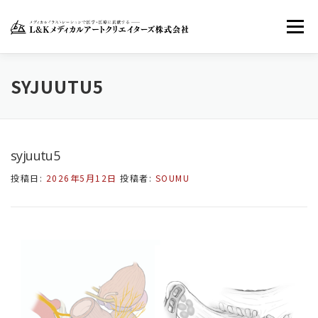
コ
ン
メニュー
テ
ン
ツ
へ
ホーム
LKMACについて
お知らせ
SYJUUTU5
ス
キ
ッ
お問い合わせ
FACEBOOK
TWITTER
プ
syjuutu5
投稿日:
2026年5月12日
投稿者:
SOUMU
INSTAGRAM