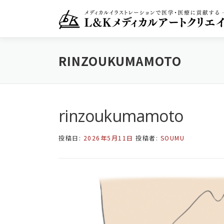
コ
ン
テ
ン
ツ
RINZOUKUMAMOTO
へ
ス
キ
ッ
プ
rinzoukumamoto
投稿日:
2026年5月11日
投稿者:
SOUMU