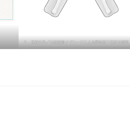
２．食道外科／両側頚部アプローチによる縦隔鏡下食道切除術