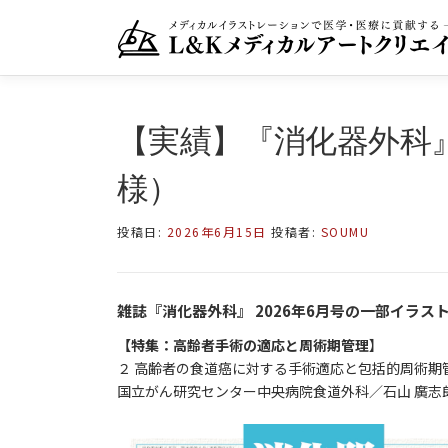
コ
ン
テ
ン
ツ
へ
【実績】『消化器外科
ス
キ
様）
ッ
プ
投稿日:
2026年6月15日
投稿者:
SOUMU
雑誌『消化器外科』 2026年6月号の一部イラ
【特集：高齢者手術の適応と周術期管理
】
２ 高齢者の食道癌に対する手術適応と包括的周術期
国立がん研究センター中央病院食道外科／石山 廣志