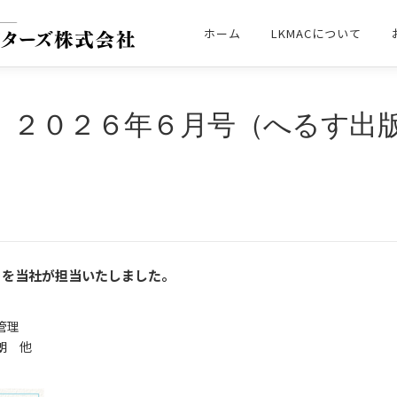
ホーム
LKMACについて
』２０２６年６月号（へるす出
ストを当社が担当いたしました。
管理
朗 他