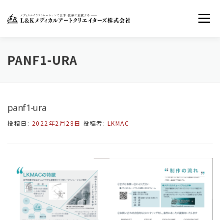
コ
ン
メニュー
テ
ン
ツ
へ
ホーム
LKMACについて
お知らせ
PANF1-URA
ス
キ
ッ
お問い合わせ
FACEBOOK
TWITTER
プ
panf1-ura
投稿日:
2022年2月28日
投稿者:
LKMAC
INSTAGRAM