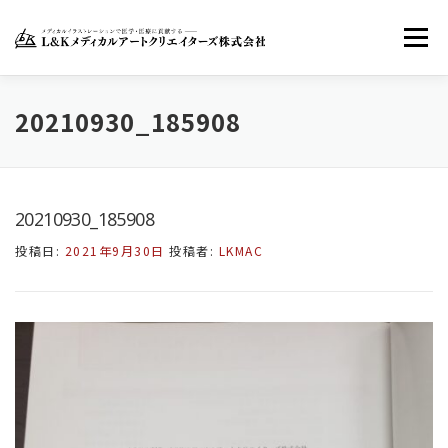
コ
ン
メニュー
テ
ン
ツ
へ
ホーム
LKMACについて
お知らせ
20210930_185908
ス
キ
ッ
お問い合わせ
FACEBOOK
TWITTER
プ
20210930_185908
投稿日:
2021年9月30日
投稿者:
LKMAC
INSTAGRAM