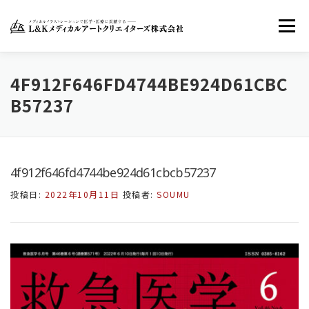
コ
ン
メニュー
テ
ン
ツ
へ
ホーム
LKMACについて
お知らせ
4F912F646FD4744BE924D61CBC
ス
B57237
キ
ッ
お問い合わせ
FACEBOOK
TWITTER
プ
4f912f646fd4744be924d61cbcb57237
INSTAGRAM
投稿日:
2022年10月11日
投稿者:
SOUMU