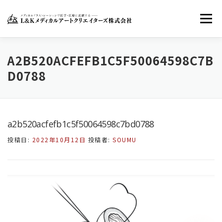
コ
ン
メニュー
テ
ン
ツ
へ
ホーム
LKMACについて
お知らせ
A2B520ACFEFB1C5F50064598C7B
ス
D0788
キ
ッ
お問い合わせ
FACEBOOK
TWITTER
プ
a2b520acfefb1c5f50064598c7bd0788
INSTAGRAM
投稿日:
2022年10月12日
投稿者:
SOUMU