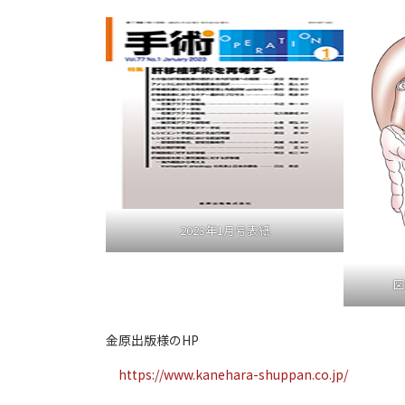
2023年1月号表紙
図
金原出版様のHP
https://www.kanehara-shuppan.co.jp/