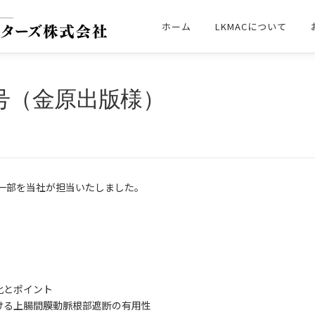
ホーム
LKMACについて
号（金原出版様）
の一部を当社が担当いたしました。
）
化とポイント
ける上腸間膜動脈根部遮断の有用性