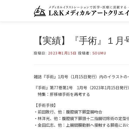
コ
ン
テ
ン
ツ
へ
【実績】『手術』１月
ス
キ
投稿日:
2023年1月15日
投稿者:
SOUMU
ッ
プ
雑誌『手術』1月号（1月15日発行）内のイラスト
『手術』第77巻第1号 1月号（2023年1月15日発行
特集：肝移植手術を再考する
【手術手技】
・前田敦行、他：腹腔鏡下膵空腸吻合
・林洋光、他：腹腔鏡下膵頭十二指腸切除術の定型
・金田広志、他：上腸間膜動脈へ接触する膵癌にお