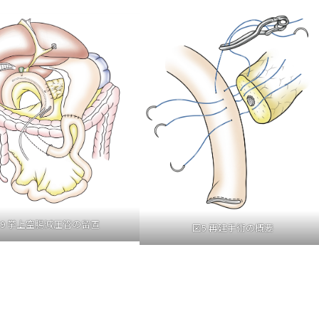
9 挙上空腸減圧管の留置
図5 再建手術の概要